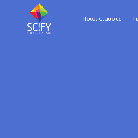
Ποιοι είμαστε
Τ
Skip
to
content