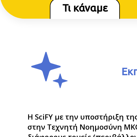
Τι κάναμε
Εκ
Η SciFΥ με την υποστήριξη τη
στην Τεχνητή Νοημοσύνη ΜΚΟ
διάφορους τομείς (περιβάλλο