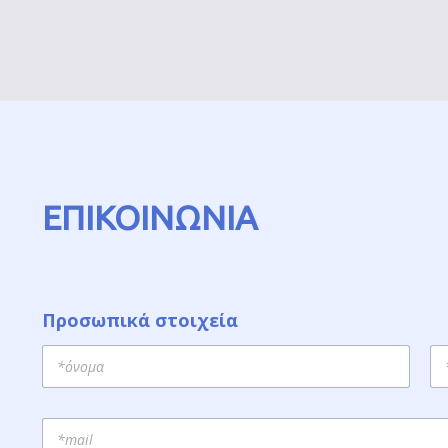
ΕΠΙΚΟΙΝΩΝΙΑ
Προσωπικά στοιχεία
First
La
E
m