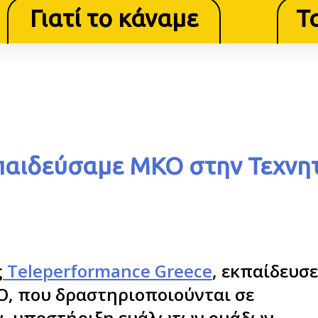
Γιατί το κάναμε
Τ
παιδεύσαμε ΜΚΟ στην Τεχνη
ς
Teleperformance Greece
, εκπαίδευσε
, που δραστηριοποιούνται σε
ν, υποστήριξη ευάλωτων ομάδων,