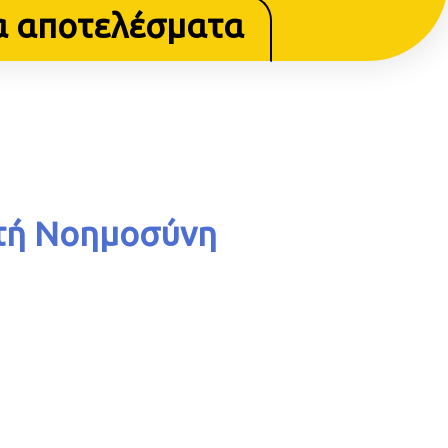
α αποτελέσματα
τή Νοημοσύνη