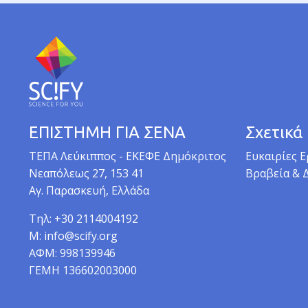
ό
ς
ΕΠΙΣΤΗΜΗ ΓΙΑ ΣΕΝΑ
Σχετικά
TEΠA Λεύκιππος - ΕΚΕΦΕ Δημόκριτος
Ευκαιρίες Ε
Νεαπόλεως 27, 153 41
Βραβεία & 
Αγ. Παρασκευή, Ελλάδα
Τηλ: +30 2114004192
M: info@scify.org
ΑΦΜ: 998139946
ΓΕΜΗ 136602003000