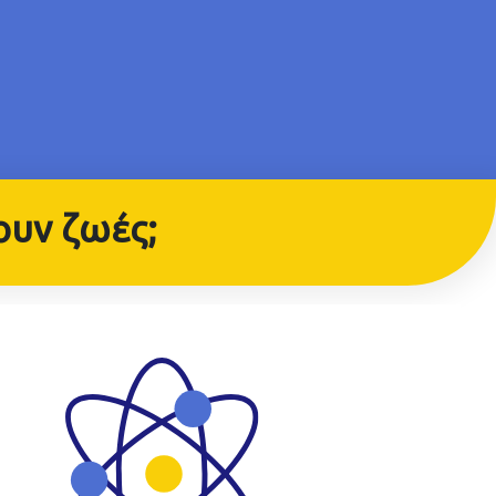
ουν ζωές;