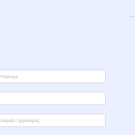
st
st