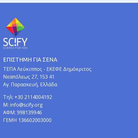
ό
ς
ΕΠΙΣΤΗΜΗ ΓΙΑ ΣΕΝΑ
TEΠA Λεύκιππος - ΕΚΕΦΕ Δημόκριτος
Νεαπόλεως 27, 153 41
Αγ. Παρασκευή, Ελλάδα
Τηλ: +30 2114004192
M: info@scify.org
ΑΦΜ: 998139946
ΓΕΜΗ 136602003000