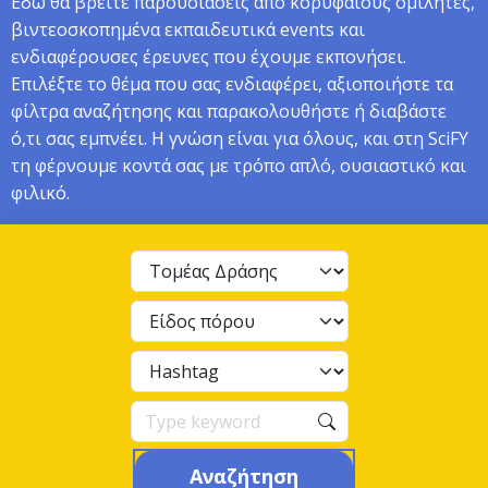
Εδώ θα βρείτε παρουσιάσεις από κορυφαίους ομιλητές,
βιντεοσκοπημένα εκπαιδευτικά events και
ενδιαφέρουσες έρευνες που έχουμε εκπονήσει.
Επιλέξτε το θέμα που σας ενδιαφέρει, αξιοποιήστε τα
φίλτρα αναζήτησης και παρακολουθήστε ή διαβάστε
ό,τι σας εμπνέει. Η γνώση είναι για όλους, και στη SciFY
τη φέρνουμε κοντά σας με τρόπο απλό, ουσιαστικό και
φιλικό.
Αναζήτηση