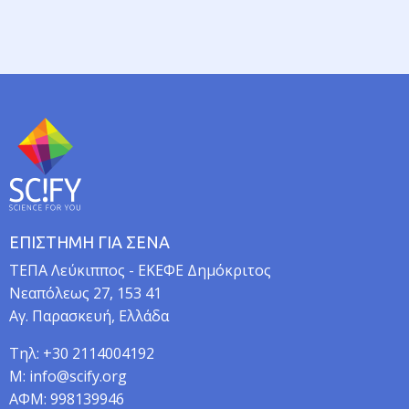
ν
ι
σ
μ
ό
ς
ΕΠΙΣΤΗΜΗ ΓΙΑ ΣΕΝΑ
TEΠA Λεύκιππος - ΕΚΕΦΕ Δημόκριτος
Νεαπόλεως 27, 153 41
Αγ. Παρασκευή, Ελλάδα
Τηλ: +30 2114004192
M: info@scify.org
ΑΦΜ: 998139946