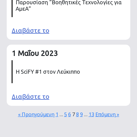
Παρουσίαση “Βοηθητικές Τεχνολογίες για
ΑμεΑ”
Διαβάστε το
1 Μαΐου 2023
Η SciFY #1 στον Λεύκιππο
Διαβάστε το
« Προηγούμενη
1
…
5
6
7
8
9
…
13
Επόμενη »