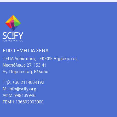
ό
ς
ΕΠΙΣΤΗΜΗ ΓΙΑ ΣΕΝΑ
TEΠA Λεύκιππος - ΕΚΕΦΕ Δημόκριτος
Νεαπόλεως 27, 153 41
Αγ. Παρασκευή, Ελλάδα
Τηλ: +30 2114004192
M: info@scify.org
ΑΦΜ: 998139946
ΓΕΜΗ 136602003000