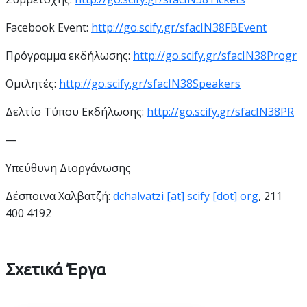
Facebook Event:
http://go.scify.gr/sfacIN38FBEvent
Πρόγραμμα εκδήλωσης:
http://go.scify.gr/sfacIN38Progr
Ομιλητές:
http://go.scify.gr/sfacIN38Speakers
Δελτίο Τύπου Εκδήλωσης:
http://go.scify.gr/sfacIN38PR
—
Υπεύθυνη Διοργάνωσης
Δέσποινα Χαλβατζή:
dchalvatzi [at] scify [dot] org
, 211
400 4192
Σχετικά Έργα