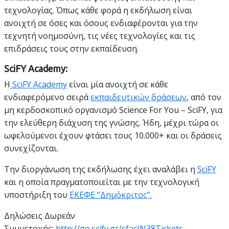
τεχνολογίας. Όπως κάθε φορά η εκδήλωση είναι
ανοιχτή σε όσες και όσους ενδιαφέρονται για την
τεχνητή νοημοσύνη, τις νέες τεχνολογίες και τις
επιδράσεις τους στην εκπαίδευση.
SciFY Academy:
Η
SciFY Academy
είναι μία ανοιχτή σε κάθε
ενδιαφερόμενο σειρά
εκπαιδευτικών δράσεων
, από τον
μη κερδοσκοπικό οργανισμό Science For You – SciFY, για
την ελεύθερη διάχυση της γνώσης. Ήδη, μέχρι τώρα οι
ωφελούμενοι έχουν φτάσει τους 10.000+ και οι δράσεις
συνεχίζονται.
Την διοργάνωση της εκδήλωσης έχει αναλάβει η
SciFY
και η οποία πραγματοποιείται με την τεχνολογική
υποστήριξη του
ΕΚΕΦΕ “Δημόκριτος”.
Δηλώσεις Δωρεάν
Συμμετοχής:
http://go.scify.gr/sfacIN38Tickets