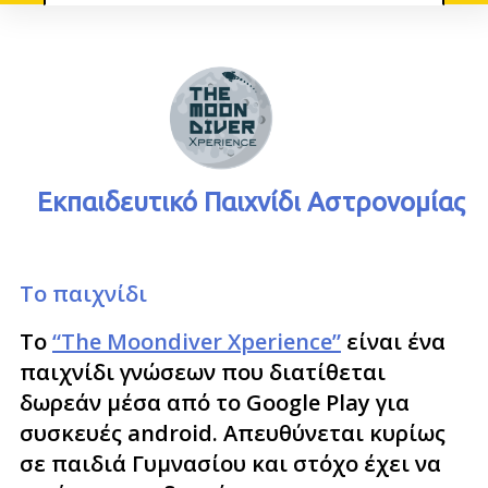
Εκπαιδευτικό Παιχνίδι Αστρονομίας
Το παιχνίδι
To
“The Moondiver Xperience”
είναι ένα
παιχνίδι γνώσεων που διατίθεται
δωρεάν μέσα από το Google Play για
συσκευές android. Απευθύνεται κυρίως
σε παιδιά Γυμνασίου και στόχο έχει να