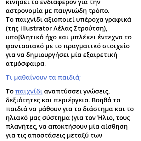
κινήσει το ενδιαφέρον για την
αστρονομία με παιγνιώδη τρόπο.
Το παιχνίδι αξιοποιεί υπέροχα γραφικά
(της illustrator Λέλας Στρούτση),
υποβλητικό ήχο και μπλέκει έντεχνα το
φαντασιακό με το πραγματικό στοιχείο
για να δημιουργήσει μία εξαιρετική
ατμόσφαιρα.
Τι μαθαίνουν τα παιδιά;
Το
παιχνίδι
αναπτύσσει γνώσεις,
δεξιότητες και περιέργεια. Βοηθά τα
παιδιά να μάθουν για το διάστημα και το
ηλιακό μας σύστημα (για τον Ήλιο, τους
πλανήτες, να αποκτήσουν μία αίσθηση
για τις αποστάσεις μεταξύ των