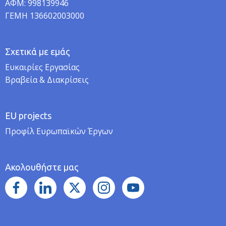
ΑΦΜ: 998139946
ΓΕΜΗ 136602003000
Σχετικά με εμάς
Ευκαιρίες Εργασίας
Βραβεία & Διακρίσεις
EU projects
Προφίλ Ευρωπαϊκών Έργων
Ακολουθήστε μας